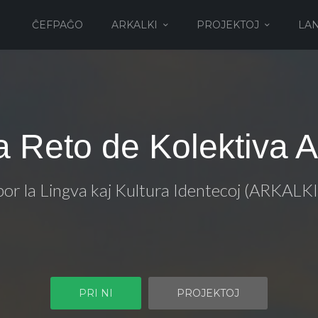
ĈEFPAĜO
ARKALKI
PROJEKTOJ
LA
ka Reto de Kolektiva 
por la Lingva kaj Kultura Identecoj (ARKALKI
PRI NI
PROJEKTOJ