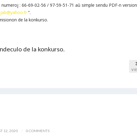
enaj numeroj : 66-69-02-56 / 97-59-51-71 aŭ simple sendu PDF-n versio
jab@yahoo.fr
“.
omisionon de la konkurso.
deculo de la konkurso.
VI
 12, 2020
0 COMMENTS