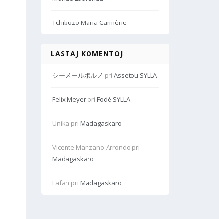
Tchibozo Maria Carmène
LASTAJ KOMENTOJ
シーメールポルノ
pri
Assetou SYLLA
Felix Meyer
pri
Fodé SYLLA
Unika
pri
Madagaskaro
Vicente Manzano-Arrondo
pri
Madagaskaro
Fafah
pri
Madagaskaro