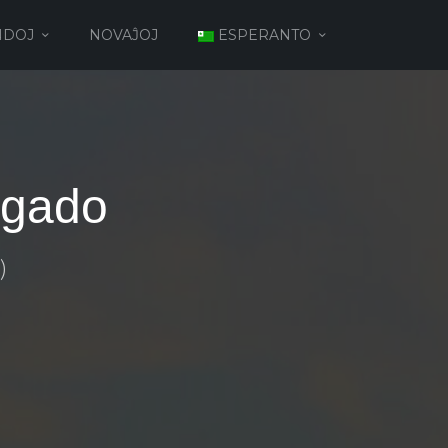
NDOJ
NOVAĴOJ
ESPERANTO
Agado
)