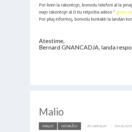
Por liveri la rakontojn, bonvolu telefoni al la j
viajn rakontojn al ĉi tiu retpoŝta adeso ”
gnancad
Por pliaj informoj, bonvolu kontakti la landan k
Atestime,
Bernard GNANCADJA, landa respon
Malio
MALIO
NOVAĴOJ
BY ARKALKI
ON AUGUST