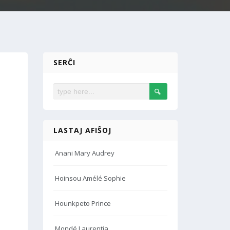
SERĈI
LASTAJ AFIŜOJ
Anani Mary Audrey
Hoinsou Amélé Sophie
Hounkpeto Prince
Mondé Laurentia