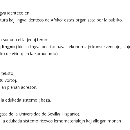
ligva identeco en
tura kaj lingva identeco de Afriko’’ estas organizata por la publiko.
 sur unu el la jenaj temoj :
;
lingvo
( kiel la lingva politiko havas ekonomiajn konsekvencojn, kiuj
loko de virinoj en la komunumo).
 teksto,
0 vortoj.
sian plenan adreson.
e la edukada sistemo ( baza,
ata de la Universidad de Sevilla( Hispanio).
de la edukada sistemo ricevos lernomaterialojn kaj allogan monan