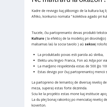
Kadre de revivigo kaj plibonigo de la kultura kaj 
Afriko, konkurso nomata ‘’ kolektiva agado pri kul
Tiucele, ĉiu partoprenanto devas produkti tekston
Kulturo
( la efektoj de la modeloj pri disvolviĝo) 
malsamas laŭ la socia tavolo ) aŭ
sekso
( rolo/
La produktado povas esti parola aŭ skriba,
Elektu unu lingvo Franca, Fon aŭ Adja por via
La marĝeno respektinda estas de 500 ĝis 100
Estas devigo por ĉiuj partoprenantoj mencii 
La partopreno de lernantoj de diversaj niveloj d
meza, supera) estas forte dezirinda.
Sciu ke la projekto estas mone kaj institucie apog
La du plej bonaj rakontoj po menciataj niveloj 
koverton.