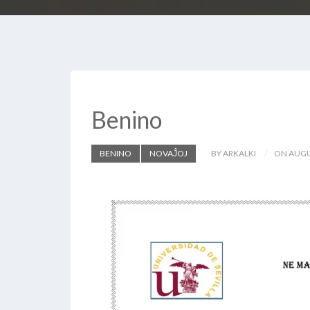
Benino
BENINO
NOVAĴOJ
BY ARKALKI
ON AUGU