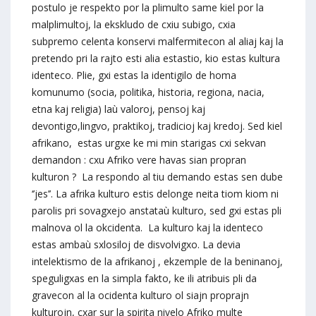
postulo je respekto por la plimulto same kiel por la
malplimultoj, la ekskludo de cxiu subigo, cxia
subpremo celenta konservi malfermitecon al aliaj kaj la
pretendo pri la rajto esti alia estastio, kio estas kultura
identeco. Plie, gxi estas la identigilo de homa
komunumo (socia, politika, historia, regiona, nacia,
etna kaj religia) laù valoroj, pensoj kaj
devontigo,lingvo, praktikoj, tradicioj kaj kredoj. Sed kiel
afrikano, estas urgxe ke mi min starigas cxi sekvan
demandon : cxu Afriko vere havas sian propran
kulturon ? La respondo al tiu demando estas sen dube
‘’jes’’. La afrika kulturo estis delonge neita tiom kiom ni
parolis pri sovagxejo anstataù kulturo, sed gxi estas pli
malnova ol la okcidenta. La kulturo kaj la identeco
estas ambaù sxlosiloj de disvolvigxo. La devia
intelektismo de la afrikanoj , ekzemple de la beninanoj,
speguligxas en la simpla fakto, ke ili atribuis pli da
gravecon al la ocidenta kulturo ol siajn proprajn
kulturojn, cxar sur la spirita nivelo Afriko multe