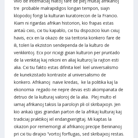
vivo de internaciaj rilatoj fare de plej multaj afrikanoj
tre probable malrapidigos longan tempon, siajn
klopodoj forigi la kulturan kuratorecon de la Francio.
Kiam ni rigardas afrikan historion, kio frapas estas
antaù cxio, cxi tiu kapablo, cxi tiu dispozicio kiun cxiuj
havis, ecx en la okazo de sia teritoria konkero fare de
ili, toleri la ekziston sendependa de la kulturo de
venkkintoj. Ecx por ricxigi gxian kulturon per pruntado
de la venkitaj kaj rekoni en aliaj kulturoj la rajton esti
alia. Cxi tiu fakto estas difinita kiel kiel universalismo
de kunekzistado kontraste al universalismo de
konkero. Afrikanoj naive kredas, ke la politika kaj la
ekonomia regado ne nepre devas esti akompanata de
detruo de la kulturaj valoroj de la alia. Plej multo el
iamaj afrikanoj taksis la parolojn pli ol skribajxojn. Jen
kio ankaù igas grandan parton de la afrikaj kulturaj kaj
tradiciaj praktikoj iel endangxerigitaj. Mi kaptas la
okazon por rememorigi al afrikanoj precipe Beninanoj
pri cxi tiu dirajxo ’’vortoj forflugas, sed skribajxoj restas.