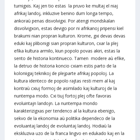
turnigxis. Kaj jen tio estas la pruvo ke multaj el niaj
afrikaj landoj, inkluzive benino dum longa tempo,
ankoraù penas disvolvigxi. Por atengi mondskalan
disvolvigxon, estas devigo por ni afrikanoj pripensi kiel
brakumi nian propran kulturon. Krome, gxi devas devas
eduki kaj plibonigi sian propran kulturon, cxar la plej
efika kultura armilo, kiun popolo povas akiri, estas la
sento de historia kontinueco. Tamen modere aù efike,
la detruo de historia koncio cxiam estis parto de la
koloniigaj teknikoj de plejparte afrikaj popoloj. La
kultura identeco de popolo rajtas resti mem al kaj
kontraù cxiuj formoj de asimilado kaj kulturoj de la
nuntempa modo. Cxi tiuj fortoj plej ofte favoras
evoluintajn landojn. La nuntempa mondo
karakterizigxas per tendenco al la kultura ebenigo,
sekvo de la ekonomia aù politika dependeco de la
evoluantaj landoj de evoluintaj landoj. Hodiaù la
ekskluziva uzo de la franca lingvo en edukado kaj en la