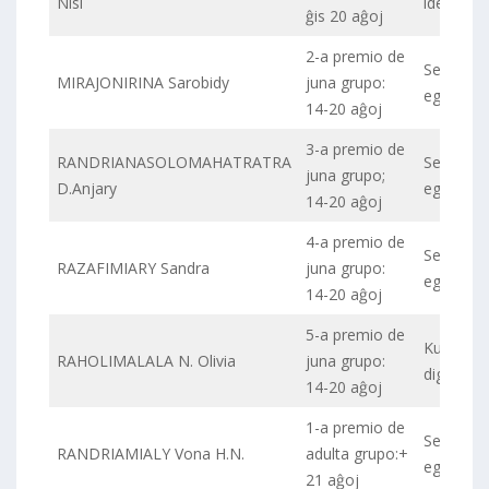
Nisi
identeco
ĝis 20 aĝoj
2-a premio de
Seksa
MIRAJONIRINA Sarobidy
juna grupo:
egaleco
14-20 aĝoj
3-a premio de
RANDRIANASOLOMAHATRATRA
Seksa
juna grupo;
D.Anjary
egaleco
14-20 aĝoj
4-a premio de
Seksa
RAZAFIMIARY Sandra
juna grupo:
egaleco
14-20 aĝoj
5-a premio de
Kultura
RAHOLIMALALA N. Olivia
juna grupo:
digneco
14-20 aĝoj
1-a premio de
Seksa
RANDRIAMIALY Vona H.N.
adulta grupo:+
egaleco
21 aĝoj