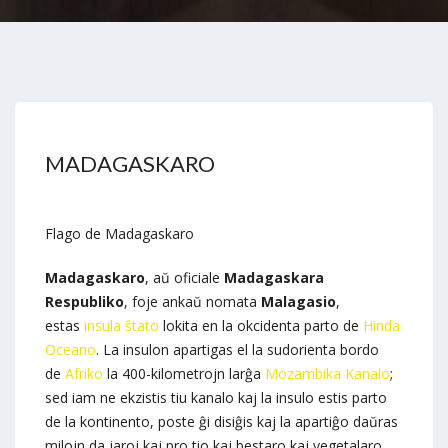
MADAGASKARO
Flago de Madagaskaro
Madagaskaro
, aŭ oficiale
Madagaskara
Respubliko
, foje ankaŭ nomata
Malagasio
,
estas
insula
ŝtato
lokita en la okcidenta parto de
Hinda
Oceano
. La insulon apartigas el la sudorienta bordo
de
Afriko
la 400-kilometrojn larĝa
Mozambika Kanalo
;
sed iam ne ekzistis tiu kanalo kaj la insulo estis parto
de la kontinento, poste ĝi disiĝis kaj la apartiĝo daŭras
milojn da jaroj kaj pro tio kaj bestaro kaj vegetalaro