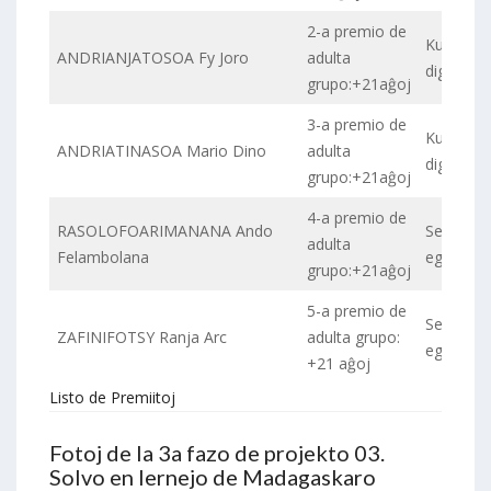
2-a premio de
Kultura
ANDRIANJATOSOA Fy Joro
adulta
digneco
grupo:+21aĝoj
3-a premio de
Kultura
ANDRIATINASOA Mario Dino
adulta
digneco
grupo:+21aĝoj
4-a premio de
RASOLOFOARIMANANA Ando
Seksa
adulta
Felambolana
egaleco
grupo:+21aĝoj
5-a premio de
Seksa
ZAFINIFOTSY Ranja Arc
adulta grupo:
egaleco
+21 aĝoj
Listo de Premiitoj
Fotoj de la 3a fazo de projekto 03.
Solvo en lernejo de Madagaskaro