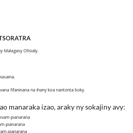
ATSORATRA
y Malagasy Ofisialy.
iasaina.
vana fifaninana na ihany koa nantonta boky.
ao manaraka izao, araky ny sokajiny avy:
aovam-pianarana
vam-pianarana
ovam-pianarana