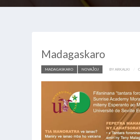
Madagaskaro
MADAGASKARO
NOVAĴOJ
BY ARKALKI
O