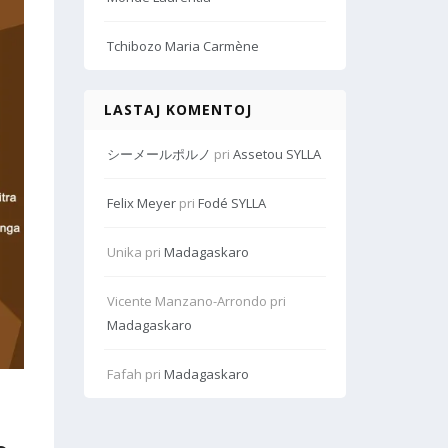
Tchibozo Maria Carmène
LASTAJ KOMENTOJ
シーメールポルノ
pri
Assetou SYLLA
Felix Meyer
pri
Fodé SYLLA
Unika
pri
Madagaskaro
Vicente Manzano-Arrondo
pri
Madagaskaro
Fafah
pri
Madagaskaro