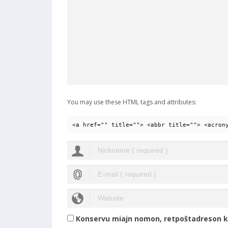
You may use these HTML tags and attributes:
<a href="" title=""> <abbr title=""> <acron
Konservu miajn nomon, retpoŝtadreson ka