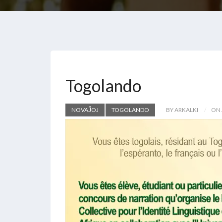
Togolando
NOVAĴOJ
TOGOLANDO
BY ARKALKI
ON 