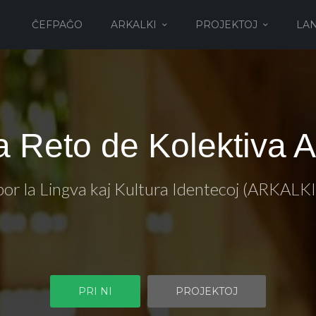
ĈEFPAĜO
ARKALKI
PROJEKTOJ
LA
ka Reto de Kolektiva 
por la Lingva kaj Kultura Identecoj (ARKALKI
PRI NI
PROJEKTOJ