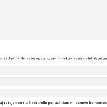
ym title=""> <b> <blockquote cite=""> <cite> <code> <del datetim
j retejon en tiu ĉi retumilo por uzi kiam mi denove komentos