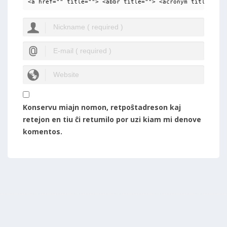
<a href="" title=""> <abbr title=""> <acronym title=""> 
Konservu miajn nomon, retpoŝtadreson kaj
retejon en tiu ĉi retumilo por uzi kiam mi denove
komentos.