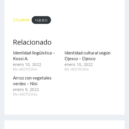
2.Suahila
다운로드
Relacionado
Identidad lingüística –
Identidad cultural según
Kossi A.
Djesco – Djesco
enero 10, 2022
enero 10, 2022
EN «NOTICIAS»
EN «NOTICIAS»
Arroz con vegetales
verdes – Nisi
enero 9, 2022
EN «NOTICIAS»