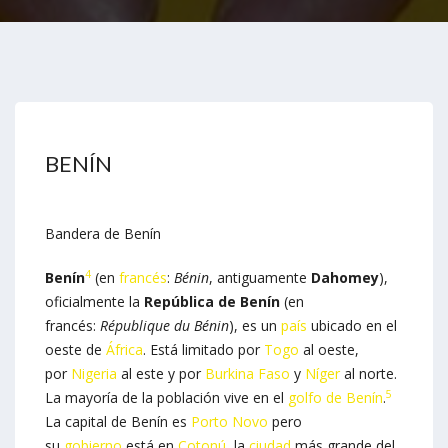
BENÍN
Bandera de Benín
4
Benín
​ (en
francés
:
Bénin
, antiguamente
Dahomey
),
oficialmente la
República de Benín
(en
francés:
République du Bénin
), es un
país
ubicado en el
oeste de
África
. Está limitado por
Togo
al oeste,
por
Nigeria
al este y por
Burkina Faso
y
Níger
al norte.
5
La mayoría de la población vive en el
golfo de Benín
.
La capital de Benín es
Porto Novo
pero
su
gobierno
está en
Cotonú
, la
ciudad
más grande del