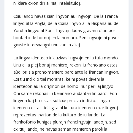
ni klare cxion diri al niaj intelektuloj.
Cxiu lando havas sian lingvon aù lingvojn. De la Franca
lingvo al la Angla, de la Cxina lingvo al la Hispana aù de
Yoruba lingvo al Fon ; lingvojn ludas gravan rolon por
bonfarto de homoj en la homaro. Sen lingvojn ni povus
gxuste intersxangxi unu kun la aliaj.
La lingva identeco inkluzivas lingvojn en la tuta mondo.
Unu el la plej bonaj manieroj rekoni iu franc-ano estas
aùdi pri sia pronc-maniero parolante la francan lingvon.
Cxi tiu indikilo tiel montras, ke ni povas diveni la
identecon aù la originon de homoj nur per liaj lingvoj.
Oni same rekonas iu beninano aùdantan lin paroli Fon
lingvon kaj tio estas suficxe preciza indikilo. Lingva
identeco estas tiel ligita al kultura identeco cxar lingvoj
reprezentas parton de la kulturo de iu lando. La
frankofonio kunigas plurajn franclingvajn landojn, sed
cxi tiuj landoj ne havas saman manieron paroli la