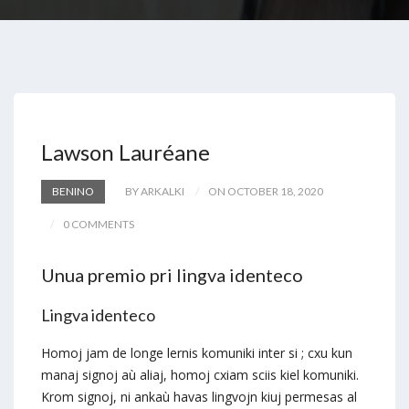
Lawson Lauréane
BENINO
BY ARKALKI
ON OCTOBER 18, 2020
0 COMMENTS
Unua premio pri lingva identeco
Lingva identeco
Homoj jam de longe lernis komuniki inter si ; cxu kun
manaj signoj aù aliaj, homoj cxiam sciis kiel komuniki.
Krom signoj, ni ankaù havas lingvojn kiuj permesas al