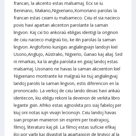
francan, la akcento estas malsamaj. Ecx se iu
Beninano, Maliano,Nigxeriano,Komoriano parolas la
francan estas cxiam iu malsameco. Cxiu el sia nacieco
povis havi apartan akcenton parolante la saman
lingvon. Kaj cxi tio ankoraù ebligas identigi la originon
de cxiu nacieco malgraù tio, ke ilin parolas la saman
lingvon. Anglofonio kunigas anglalingvajn landojn kiel
Usono,Anglujo, Aùstralio, Nigxerio, Ganao kaj aliaj. Sed
ni rimarkas, ka la angla parolata en gxiaj landoj estas
malsamaj. Usonano ne havas la saman akcxenton kiel
Nigxeriano montrante ke malgraù ke tiuj anglalingvaj
landoj parolis la saman lingvon, estis diferencon en la
prononcado. La verkoj de cxiu lando devas havi ankaù
identecon, kiu ebligu rekoni la devenon de verkita libro
legante gxin. Afriko estas agnoskita pro siaj fabeloj per
kiuj oni notas iujn vivajn lecionojn. Cxiu landoj havas
sian propran manieron sin esprimi per teatrajxoj,
filmoj, literaturo kaj pli. La filmoj estas suficxe efikaj
iloj por varbi kaj divastigi la apartajxojn de lingvoj al la