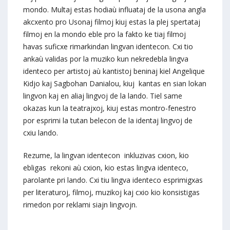
mondo. Multaj estas hodiaù influataj de la usona angla
akcxento pro Usonaj filmoj kiuj estas la plej spertataj
filmoj en la mondo eble pro la fakto ke tiaj filmoj
havas suficxe rimarkindan lingvan identecon. Cxi tio
ankaù validas por la muziko kun nekredebla lingva
identeco per artistoj aù kantistoj beninaj kiel Angelique
Kidjo kaj Sagbohan Danialou, kiuj kantas en sian lokan
lingvon kaj en aliaj lingvoj de la lando. Tiel same
okazas kun la teatrajxoj, kiuj estas montro-fenestro
por esprimi la tutan belecon de la identaj lingvoj de
cxiu lando.
Rezume, la lingvan identecon inkluzivas cxion, kio
ebligas rekoni aù cxion, kio estas lingva identeco,
parolante pri lando. Cxi tiu lingva identeco esprimigxas
per literaturoj, filmoj, muzikoj kaj cxio kio konsistigas
rimedon por reklami siajn lingvojn.