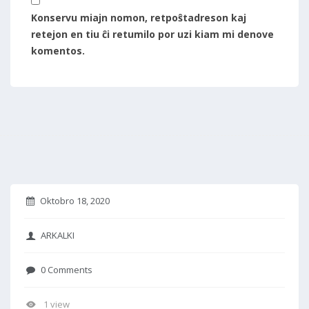
Konservu miajn nomon, retpoŝtadreson kaj
retejon en tiu ĉi retumilo por uzi kiam mi denove
komentos.
Oktobro 18, 2020
ARKALKI
0 Comments
1 view